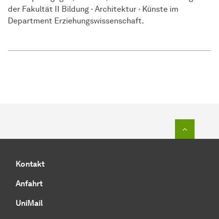
der Fakultät II Bildung · Architektur · Künste im
Department Erziehungswissenschaft.
Zum Seit
Kontakt
Anfahrt
UniMail